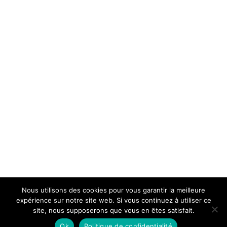
Nous utilisons des cookies pour vous garantir la meilleure
expérience sur notre site web. Si vous continuez à utiliser ce
Tous droits réservés 2026 UN JOUR UN POINT |
Mentions légales &
site, nous supposerons que vous en êtes satisfait.
C.G.U.
|
Conditions générales de vente
| Réalisé par
monweblocal.fr
Ok
Politique de confidentialité